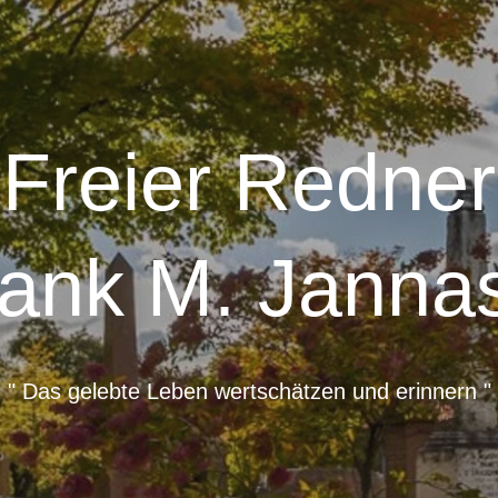
Freier Redner
ank M. Janna
" Das gelebte Leben wertschätzen und erinnern "